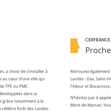
CERFRANCE
Proche
 a choisi de s’installer à
Retrouvez également 
 au cœur d’une ville qui
Landes :
Dax
,
Saint-V
e de TPE ou PME.
l'Adour
et
Biscarosse
.
 développées dans la
N’hésitez pas à appel
ure grâce notamment à la
Mont-de-Marsan. Vous
a célèbre forêt des Landes.