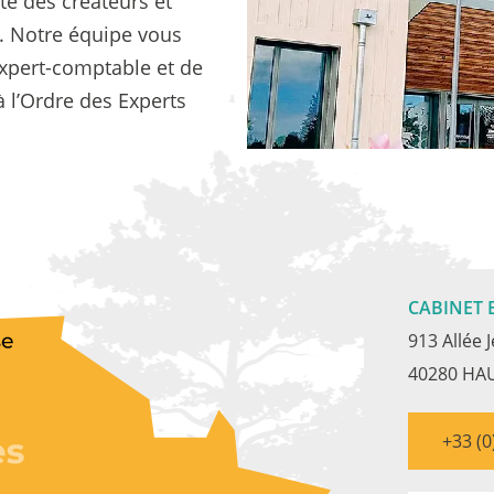
te des créateurs et
. Notre équipe vous
expert-comptable et de
à l’Ordre des Experts
CABINET
913 Allée 
40280 HA
+33 (0