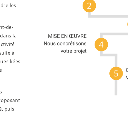
ndre les
nt-de-
dans la
ctivité
uite à
ues liées
s
s
proposant
é, puis
e