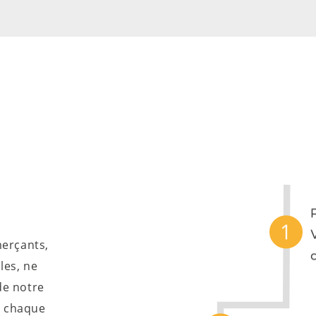
erçants,
les, ne
de notre
s chaque